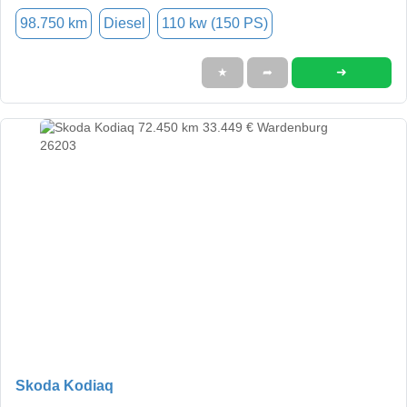
98.750 km
Diesel
110 kw (150 PS)
➜
★
➦
Skoda Kodiaq