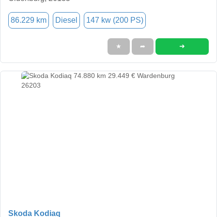
86.229 km
Diesel
147 kw (200 PS)
➜
★
➦
Skoda Kodiaq