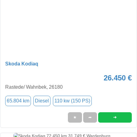
Skoda Kodiaq
26.450 €
Rastede/ Wahnbek, 26180
65.804 km
Diesel
110 kw (150 PS)
➜
★
➦