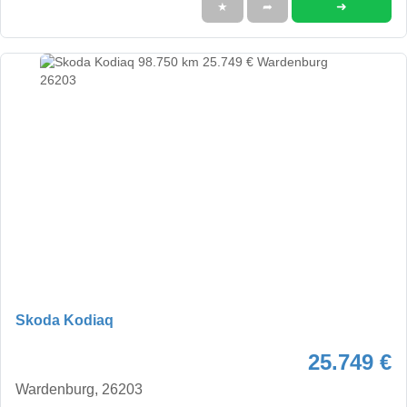
➜
★
➦
Skoda Kodiaq
25.749 €
Wardenburg, 26203