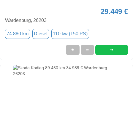
29.449 €
Wardenburg, 26203
74.880 km
Diesel
110 kw (150 PS)
➜
★
➦