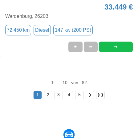
33.449 €
Wardenburg, 26203
72.450 km
Diesel
147 kw (200 PS)
➜
★
➦
1 - 10 von 82
1
2
3
4
5
❯
❯❯