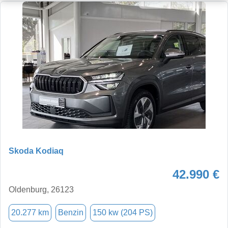
Skoda Kodiaq
42.990 €
Oldenburg, 26123
20.277 km
Benzin
150 kw (204 PS)