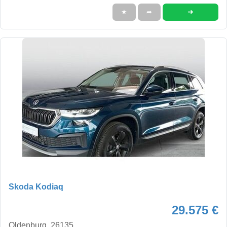
➜
★
➦
Skoda Kodiaq
29.575 €
Oldenburg, 26135