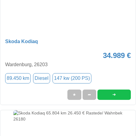
Skoda Kodiaq
34.989 €
Wardenburg, 26203
89.450 km
Diesel
147 kw (200 PS)
➜
★
➦