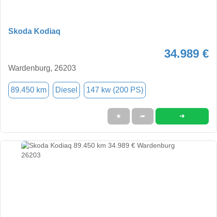
Skoda Kodiaq
34.989 €
Wardenburg, 26203
89.450 km
Diesel
147 kw (200 PS)
➜
★
➦