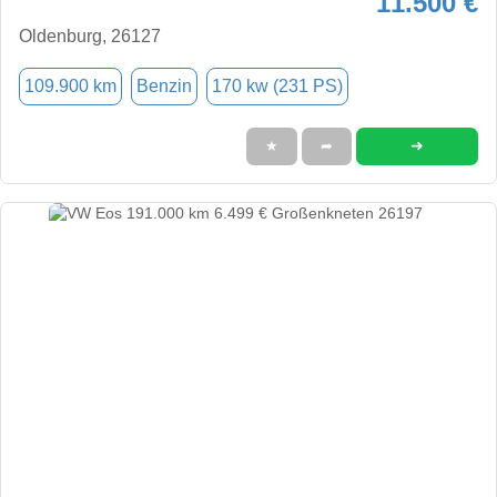
11.500 €
Oldenburg, 26127
109.900 km
Benzin
170 kw (231 PS)
➜
★
➦