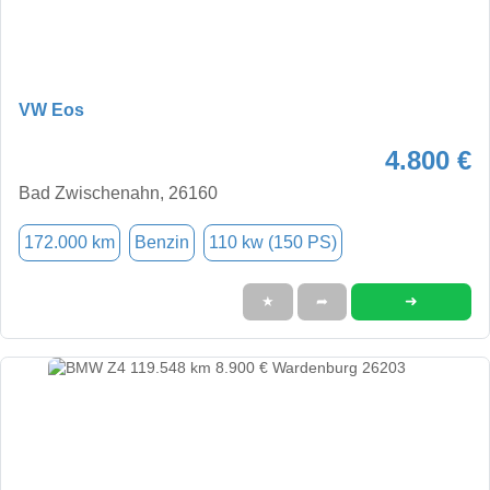
VW Eos
4.800 €
Bad Zwischenahn, 26160
172.000 km
Benzin
110 kw (150 PS)
➜
★
➦