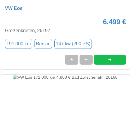
VW Eos
6.499 €
Großenkneten, 26197
191.000 km
Benzin
147 kw (200 PS)
➜
★
➦