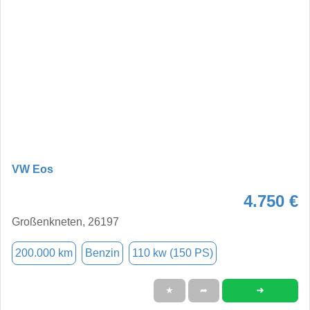
VW Eos
4.750 €
Großenkneten, 26197
200.000 km
Benzin
110 kw (150 PS)
➜
★
➦