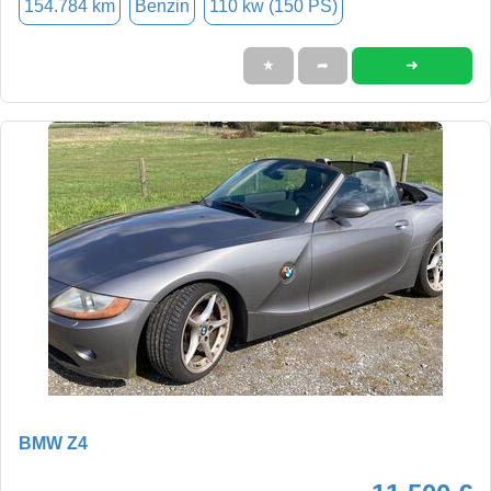
154.784 km
Benzin
110 kw (150 PS)
➜
★
➦
BMW Z4