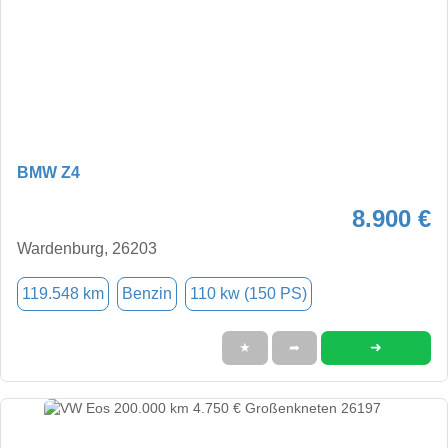
BMW Z4
8.900 €
Wardenburg, 26203
119.548 km
Benzin
110 kw (150 PS)
➜
★
➦