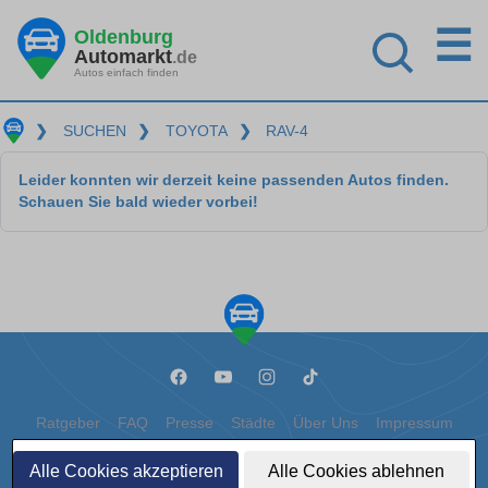
☰
Oldenburg
Automarkt
.de
Autos einfach finden
❯
SUCHEN
❯
TOYOTA
❯
RAV-4
Leider konnten wir derzeit keine passenden Autos finden.
Schauen Sie bald wieder vorbei!
Ratgeber
FAQ
Presse
Städte
Über Uns
Impressum
Datenschutz
Cookies
Alle Cookies akzeptieren
Alle Cookies ablehnen