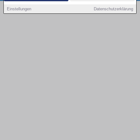
Copyright © 2000 - 2026 | 1A Infosysteme GmbH | Content by: 1a-sites-autos
Einstellungen
Datenschutzerklärung
08.08.2026