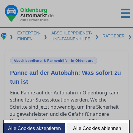
Oldenburg
☰
Automarkt
.de
Autos einfach finden
EXPERTEN-
ABSCHLEPPDIENST-
RATGEBER
❯
❯
❯
❯
FINDEN
UND-PANNENHILFE
Abschleppdienst & Pannenhilfe · in Oldenburg
Panne auf der Autobahn: Was sofort zu
tun ist
Eine Panne auf der Autobahn in Oldenburg kann
schnell zur Stresssituation werden. Welche
Schritte sind jetzt notwendig, um Ihre Sicherheit
zu gewährleisten und die Gefahr für andere
Verkehrsteilnehmer zu minimieren? Dieser
Leitfaden bietet Ihnen Orientierung, ob Sie selbst
Alle Cookies akzeptieren
Alle Cookies ablehnen