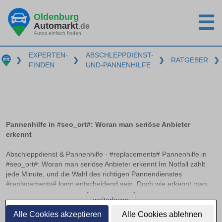
Oldenburg
☰
Automarkt
.de
Autos einfach finden
EXPERTEN-
ABSCHLEPPDIENST-
❯
❯
❯
RATGEBER
❯
FINDEN
UND-PANNENHILFE
Pannenhilfe in #seo_ort#: Woran man seriöse Anbieter
erkennt
Abschleppdienst & Pannenhilfe · #replacements# Pannenhilfe in
#seo_ort#: Woran man seriöse Anbieter erkennt Im Notfall zählt
jede Minute, und die Wahl des richtigen Pannendienstes
#replacements# kann entscheidend sein. Doch wie erkennt man
einen seriösen Anbieter, der professionell und zuverlässig handelt?
weiterlesen
Dieser Artikel bietet klare Orientierung und hilft Ihnen dabei, im
Ernstfall schnell und richtig zu entscheiden, ohne böse
Alle Cookies akzeptieren
Alle Cookies ablehnen