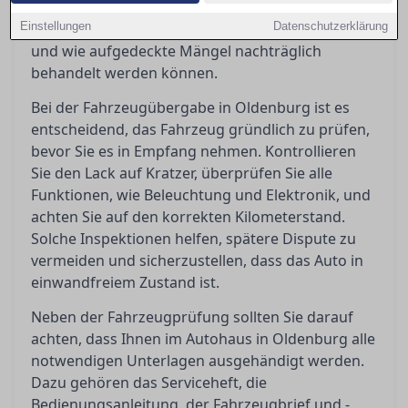
Übergaben reibungslos zu gestalten, indem sie
Einstellungen
aufzeigt, welche Dokumente erforderlich sind
Datenschutzerklärung
und wie aufgedeckte Mängel nachträglich
behandelt werden können.
Bei der Fahrzeugübergabe in Oldenburg ist es
entscheidend, das Fahrzeug gründlich zu prüfen,
bevor Sie es in Empfang nehmen. Kontrollieren
Sie den Lack auf Kratzer, überprüfen Sie alle
Funktionen, wie Beleuchtung und Elektronik, und
achten Sie auf den korrekten Kilometerstand.
Solche Inspektionen helfen, spätere Dispute zu
vermeiden und sicherzustellen, dass das Auto in
einwandfreiem Zustand ist.
Neben der Fahrzeugprüfung sollten Sie darauf
achten, dass Ihnen im Autohaus in Oldenburg alle
notwendigen Unterlagen ausgehändigt werden.
Dazu gehören das Serviceheft, die
Bedienungsanleitung, der Fahrzeugbrief und -