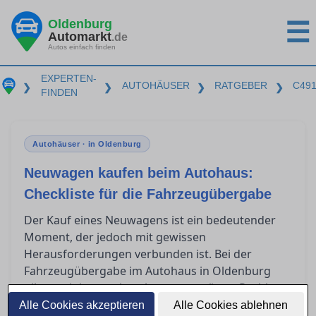
Oldenburg
☰
Automarkt
.de
Autos einfach finden
EXPERTEN-
AUTOHÄUSER
RATGEBER
C49
❯
❯
❯
❯
FINDEN
Autohäuser · in Oldenburg
Neuwagen kaufen beim Autohaus:
Checkliste für die Fahrzeugübergabe
Der Kauf eines Neuwagens ist ein bedeutender
Moment, der jedoch mit gewissen
Herausforderungen verbunden ist. Bei der
Fahrzeugübergabe im Autohaus in Oldenburg
gibt es einiges zu beachten, um spätere Probleme
zu vermeiden. Diese Checkliste hilft Ihnen, die
Alle Cookies akzeptieren
Alle Cookies ablehnen