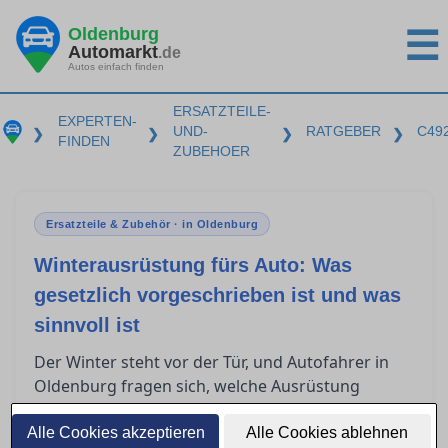
Oldenburg
☰
Automarkt
.de
Autos einfach finden
ERSATZTEILE-
EXPERTEN-
UND-
RATGEBER
C49
❯
❯
❯
❯
FINDEN
ZUBEHOER
Ersatzteile & Zubehör · in Oldenburg
Winterausrüstung fürs Auto: Was
gesetzlich vorgeschrieben ist und was
sinnvoll ist
Der Winter steht vor der Tür, und Autofahrer in
Oldenburg fragen sich, welche Ausrüstung
entscheidend ist, um sicher durch die kalte
Jahreszeit zu kommen. Die situative
Alle Cookies akzeptieren
Alle Cookies ablehnen