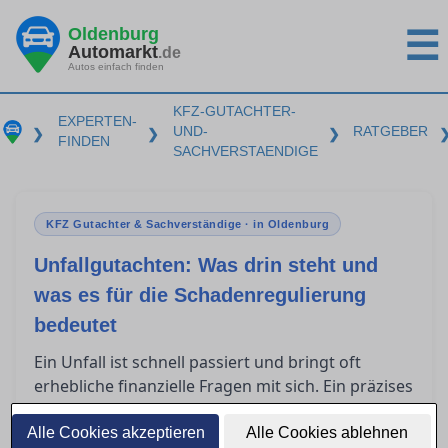
Oldenburg
☰
Automarkt
.de
Autos einfach finden
KFZ-GUTACHTER-
EXPERTEN-
UND-
RATGEBER
❯
❯
❯
FINDEN
SACHVERSTAENDIGE
KFZ Gutachter & Sachverständige · in Oldenburg
Unfallgutachten: Was drin steht und
was es für die Schadenregulierung
bedeutet
Ein Unfall ist schnell passiert und bringt oft
erhebliche finanzielle Fragen mit sich. Ein präzises
Unfallgutachten ist entscheidend für die
Schadenregulierung, insbesondere in Oldenburg.
Alle Cookies akzeptieren
Alle Cookies ablehnen