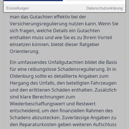
Es klärt die Begriffe wie Wiederbeschaffungswert,
Einstellungen
Datenschutzerklärung
Restwert und Reparaturkosten und zeigt auf, wie
man das Gutachten effektiv bei der
Versicherungsregulierung nutzen kann. Wenn Sie
sich fragen, welche Details ein Gutachten
enthalten muss und wie Sie es zu Ihrem Vorteil
einsetzen können, bietet dieser Ratgeber
Orientierung.
Ein umfassendes Unfallgutachten bildet die Basis
für eine reibungslose Schadensregulierung. In in
Oldenburg sollte es detaillierte Angaben zum
Hergang des Unfalls, den beteiligten Fahrzeugen
und den erlittenen Schäden enthalten. Zusätzlich
sind klare Berechnungen zum
Wiederbeschaffungswert und Restwert
entscheidend, um den finanziellen Rahmen des
Schadens abzustecken. Zuverlässige Angaben zu
den Reparaturkosten geben weiteren Aufschluss