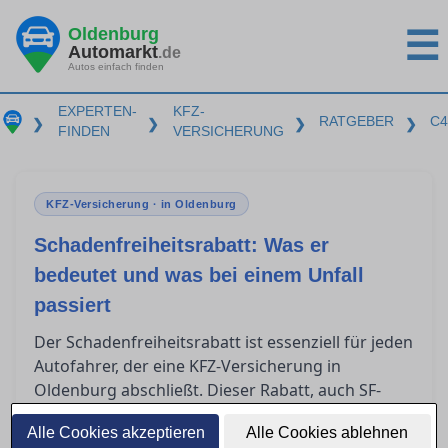
Oldenburg
☰
Automarkt
.de
Autos einfach finden
EXPERTEN-
KFZ-
RATGEBER
C4
❯
❯
❯
❯
FINDEN
VERSICHERUNG
KFZ-Versicherung · in Oldenburg
Schadenfreiheitsrabatt: Was er
bedeutet und was bei einem Unfall
passiert
Der Schadenfreiheitsrabatt ist essenziell für jeden
Autofahrer, der eine KFZ-Versicherung in
Oldenburg abschließt. Dieser Rabatt, auch SF-
Klasse genannt, kann erhebliche Einsparungen
Alle Cookies akzeptieren
Alle Cookies ablehnen
bei der Versicherungsprämie bedeuten. Doch was