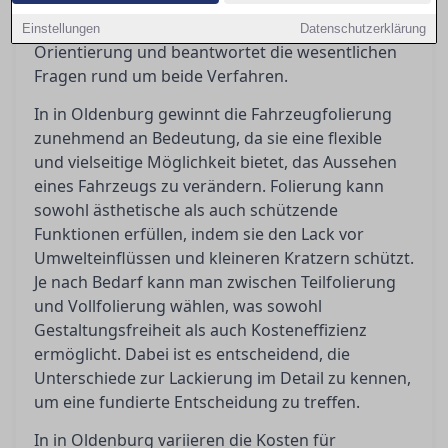
kosten und wann sie gegenüber einer Lackierung
sinnvoller sind. Dieser Artikel bietet eine klare
Einstellungen
Datenschutzerklärung
Orientierung und beantwortet die wesentlichen
Fragen rund um beide Verfahren.
In in Oldenburg gewinnt die Fahrzeugfolierung
zunehmend an Bedeutung, da sie eine flexible
und vielseitige Möglichkeit bietet, das Aussehen
eines Fahrzeugs zu verändern. Folierung kann
sowohl ästhetische als auch schützende
Funktionen erfüllen, indem sie den Lack vor
Umwelteinflüssen und kleineren Kratzern schützt.
Je nach Bedarf kann man zwischen Teilfolierung
und Vollfolierung wählen, was sowohl
Gestaltungsfreiheit als auch Kosteneffizienz
ermöglicht. Dabei ist es entscheidend, die
Unterschiede zur Lackierung im Detail zu kennen,
um eine fundierte Entscheidung zu treffen.
In in Oldenburg variieren die Kosten für