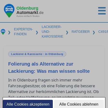
Oldenburg
☰
Automarkt
.de
Autos einfach finden
LACKIERER-
EXPERTEN-
UND-
RATGEBER
C491
❯
❯
❯
❯
FINDEN
KAROSSERIE
Lackierer & Karosserie · in Oldenburg
Folierung als Alternative zur
Lackierung: Was man wissen sollte
In in Oldenburg fragen sich immer mehr
Fahrzeugbesitzer, ob eine Folierung die bessere
Alternative zur herkömmlichen Lackierung ist. Ob
Teil- oder Vollfolierung, es ist wichtig zu wissen,
was diese Techniken leisten können, was sie
Alle Cookies akzeptieren
Alle Cookies ablehnen